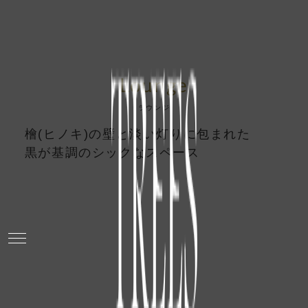
Lounge
ラウンジ
檜(ヒノキ)の壁と淡い灯りに包まれた
黒が基調のシックなスペース