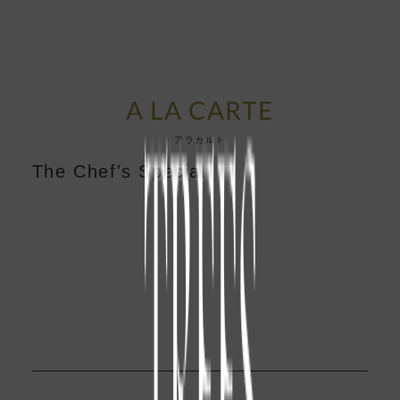
A LA CARTE
アラカルト
The Chef's Special