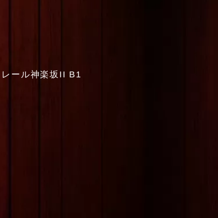
レール神楽坂II B1
0