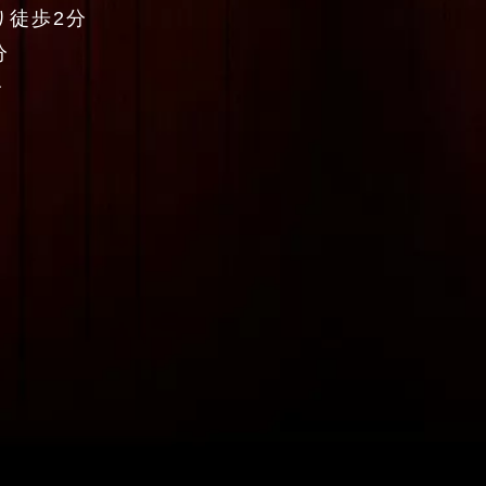
り徒歩2分
分
分